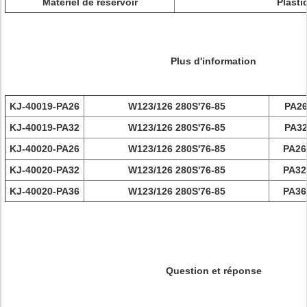
Matériel de réservoir
Plasti
Plus d'information
KJ-40019-PA26
W123/126 280S'76-85
PA26
KJ-40019-PA32
W123/126 280S'76-85
PA32
KJ-40020-PA26
W123/126 280S'76-85
PA26
KJ-40020-PA32
W123/126 280S'76-85
PA32
KJ-40020-PA36
W123/126 280S'76-85
PA36
Question et réponse