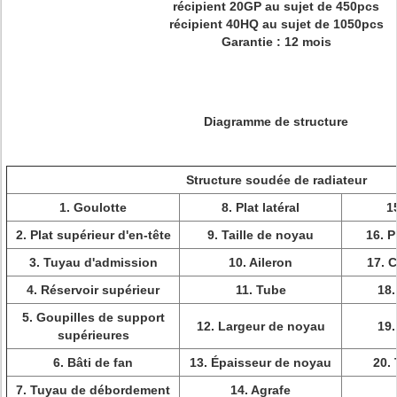
récipient 20GP au sujet de 450pcs
récipient 40HQ au sujet de 1050pcs
Garantie : 12 mois
Diagramme de structure
Structure soudée de radiateur
1. Goulotte
8. Plat latéral
1
2. Plat supérieur d'en-tête
9. Taille de noyau
16. P
3. Tuyau d'admission
10. Aileron
17. 
4. Réservoir supérieur
11. Tube
18.
5. Goupilles de support
12. Largeur de noyau
19.
supérieures
6. Bâti de fan
13. Épaisseur de noyau
20.
7. Tuyau de débordement
14. Agrafe