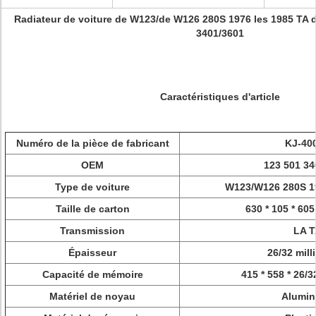
Radiateur de voiture de W123/de W126 280S 1976 les 1985 TA
3401/3601
Caractéristiques d'article
Numéro de la pièce de fabricant
KJ-40
OEM
123 501 34
Type de voiture
W123/W126 280S 19
Taille de carton
630 * 105 * 605
Transmission
LA T
Épaisseur
26/32 mill
Capacité de mémoire
415 * 558 * 26/3
Matériel de noyau
Alumin