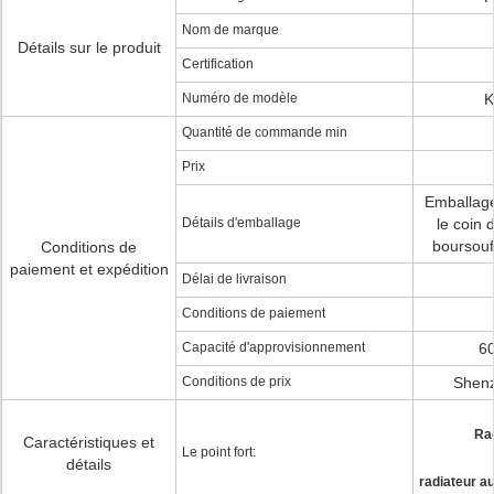
Nom de marque
Détails sur le produit
Certification
Numéro de modèle
K
Quantité de commande min
Prix
Emballage
Détails d'emballage
le coin
boursouf
Conditions de
paiement et expédition
Délai de livraison
Conditions de paiement
Capacité d'approvisionnement
6
Conditions de prix
Shen
Rad
Caractéristiques et
Le point fort:
détails
radiateur a