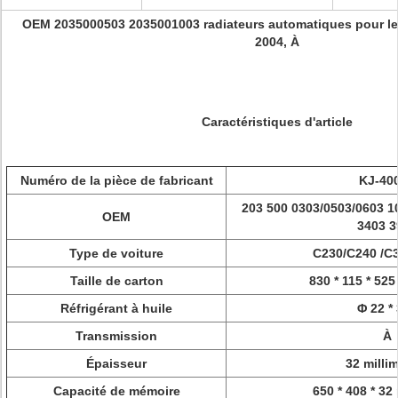
OEM 2035000503 2035001003 radiateurs automatiques pour l
2004, À
Caractéristiques d'article
Numéro de la pièce de fabricant
KJ-40
203 500 0303/0503/0603 1
OEM
3403 3
Type de voiture
C230/C240 /C3
Taille de carton
830 * 115 * 525
Réfrigérant à huile
Φ 22 *
Transmission
À
Épaisseur
32 milli
Capacité de mémoire
650 * 408 * 32