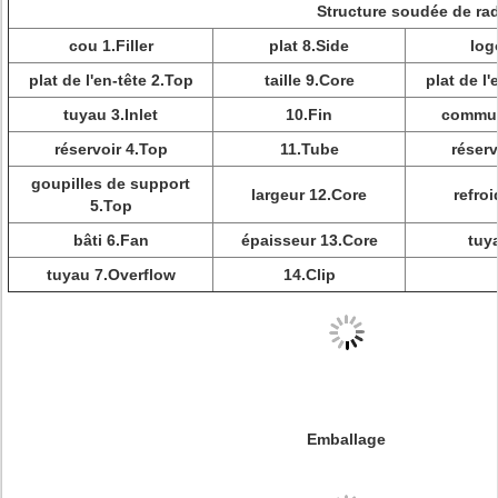
Structure soudée de radia
cou 1.Filler
plat 8.Side
log
plat de l'en-tête 2.Top
taille 9.Core
plat de l
tuyau 3.Inlet
10.Fin
commut
réservoir 4.Top
11.Tube
réser
goupilles de support
largeur 12.Core
refroi
5.Top
bâti 6.Fan
épaisseur 13.Core
tuy
tuyau 7.Overflow
14.Clip
Emballage