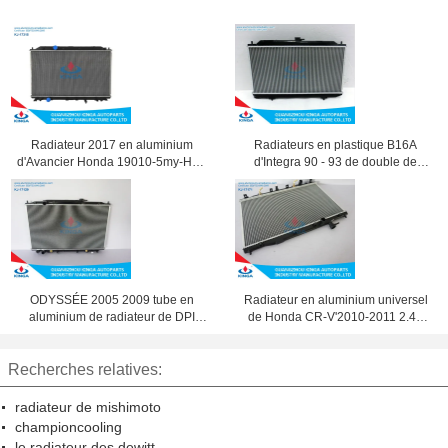
Radiateur 2017 en aluminium
Radiateurs en plastique B16A
d'Avancier Honda 19010-5my-H01
d'Integra 90 - 93 de double de
à refroidissement par eau
réservoir d'eau DA6/
ODYSSÉE 2005 2009 tube en
Radiateur en aluminium universel
aluminium de radiateur de DPI
de Honda CR-V'2010-2011 2.4L
2806 Honda - noyau d'aileron
au radiateur d'automobile
Recherches relatives:
radiateur de mishimoto
championcooling
le radiateur des dewitt