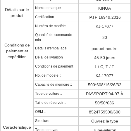
Nom de marque
KINGA
Détails sur le
produit
Certification
IATF 16949:2016
Numéro de modèle
KJ-17077
Quantité de commande
30
min
Conditions de
Détails d'emballage
paquet neutre
paiement et
expédition
Délai de livraison
45-50 jours
Conditions de paiement
L / C, T / T
No. de modèle ::
KJ-17077
Capacité de mémoire ::
500*608*16/26/32
Type de voiture ::
PASSPORT'94-97 À
Taille de réservoir ::
50/50*636
OEM ::
8524759590/600
Structure::
Ouvrez le type
Caractéristique
Type de noyau ::
Tube-aileron