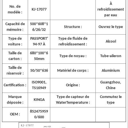
À
No. de
KJ-17077
refroidissement
modèle :
par eau
Capacité de
500*608*1
Structure :
Ouvrez le type
mémoire :
6/26/32
Type de
PASSPORT'
Type de fluide de
Alcool
voiture :
94-97 À
refroidissement :
Taille de
680*100*6
Type de noyau :
Tube-aileron
carton :
50mm
Taille de
50/50*636
Matériel de corps :
Aluminium
réservoir :
ISO9001,
Guangzhou,
Certification :
Origine :
TS16949
Chine
Marque
Type de capteur de
Commutez le
KINGA
déposée :
WaterTemperature :
type
852475959
OEM :
0/600