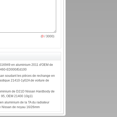
(
0
/ 3000)
 TS16949 en aluminium 2011 d'OEM de
21460-ED000/Ed100
an soudant les pièces de rechange en
astique 21410-1y02A de voiture de
luminium de D21D Nissan Hardbody de
 - 95, OEM 21400 10g11
en aluminium de la TA du radiateur
 Nissan de noyau 16/26mm