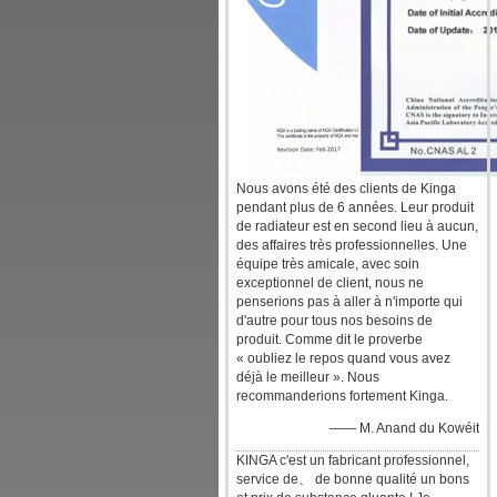
Nous avons été des clients de Kinga
pendant plus de 6 années. Leur produit
de radiateur est en second lieu à aucun,
des affaires très professionnelles. Une
équipe très amicale, avec soin
exceptionnel de client, nous ne
penserions pas à aller à n'importe qui
d'autre pour tous nos besoins de
produit. Comme dit le proverbe
« oubliez le repos quand vous avez
déjà le meilleur ». Nous
recommanderions fortement Kinga.
—— M. Anand du Kowéit
KINGA c'est un fabricant professionnel,
service de、 de bonne qualité un bons