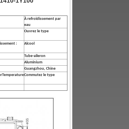
21410-1Y100
À refroidissement par
eau
Ouvrez le type
dissement :
Alcool
Tube-aileron
Aluminium
Guangzhou, Chine
erTemperature
Commutez le type