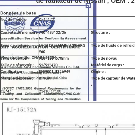
de radiateur de Nissan ; OEM : 
Données de base
No. de modèle :
KJ-15172
Capacité de mémoire
740*438*32/36
Structure :
:
Type de voiture :
LA TA DU SAFARI U/KC-VRG
Type de fluide de refroi
Y60
Taille de carton :
910*130*570mm
Type de noyau :
Taille de réservoir :
51/51*470
Matériel de corps :
Certification :
ISO9001, TS16949
Origine :
Marque déposée :
KINGA
Type de capteur de Wat
:
OEM :
21410-1Y100