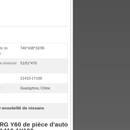
té de
740*438*32/36
 ::
de réservoir
51/51*470
21410-1Y100
 ::
Guangzhou, Chine
r ensoleillé de nissans
RG Y60 de pièce d'auto