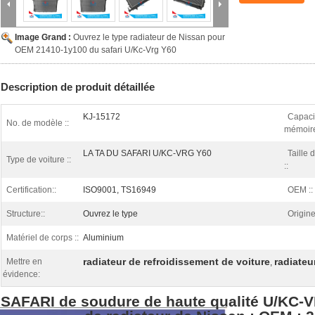
Image Grand :
Ouvrez le type radiateur de Nissan pour
OEM 21410-1y100 du safari U/Kc-Vrg Y60
Description de produit détaillée
KJ-15172
Capaci
No. de modèle ::
mémoire
LA TA DU SAFARI U/KC-VRG Y60
Taille 
Type de voiture ::
::
Certification::
ISO9001, TS16949
OEM ::
Structure::
Ouvrez le type
Origine
Matériel de corps ::
Aluminium
radiateur de refroidissement de voiture
radiateu
Mettre en
,
évidence:
SAFARI de soudure de haute qualité U/KC-V