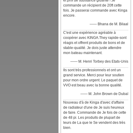
et prix de substance gluante ! Je
commande un récipient de 20ft cette
fois. Je passerai commande avec Kinga
encore.
—— Bhana de M. Bilaal
C'est une expérience agréable à
coopérer avec KINGA.They rapide-sont
réagis et offrent produits de bons et de
stable-qualité. Je dois juste attendre
mon bateau maintenant.
—— M. Henri Torbey des Etats-Unis
Ils sont très professionnels et ont un
grand service. Merci pour leur soutien
pour mon ordre urgent. Le paquet de
VVO est beau avec la bonne qualité.
—— M. John Brown de Dubaï
Nouveau d'à de Kinga d'avec d'affaire
de radiateur d'une de Je suis heureux
de faire. Commande de Je fois de cette
de 48 pi. Les produits de plupart de
leurs de La que le Se vendent des très
bien.