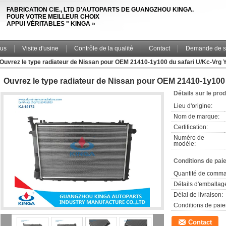
FABRICATION CIE., LTD D'AUTOPARTS DE GUANGZHOU KINGA.
POUR VOTRE MEILLEUR CHOIX
APPUI VÉRITABLES " KINGA »
ous
Visite d'usine
Contrôle de la qualité
Contact
Demande de s
Ouvrez le type radiateur de Nissan pour OEM 21410-1y100 du safari U/Kc-Vrg 
Ouvrez le type radiateur de Nissan pour OEM 21410-1y100 
Détails sur le prod
Lieu d'origine:
Nom de marque:
Certification:
Numéro de
modèle:
Conditions de pai
Quantité de comm
Détails d'emballag
Délai de livraison:
Conditions de pai
Contact