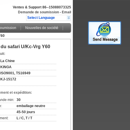
Ventes & Support
86--15088073325
Demande de soumission
-
Email
Select Language
oumission
Nouvelles de société
Y60
du safari U/Kc-Vrg Y60
uit:
La Chine
KINGA
ISO9001, TS16949
KJ-15172
ement et expédition:
ande min:
30
e:
emballage neutre
45-50 jours
ement:
L / C, T / T