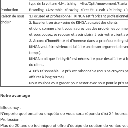
type de la voiture 4.Matching : Mira/Opti/mouvement/Storia
Production
Branding→Assemble→Brazing→Pres-fit→Leak→Painting→P
Raison de nous
1.Focused et professionnel - KINGA est fabricant professionnel 
choisir
2. Excellent service - soins de KINGA au sujet des clients,
et donc comme client vous n'aurez pas des problèmes comme e
et vous pouvez se reposer et avoir plaisir à voir votre client ave
3. Accord d'honnêteté et d'honneur dans la procédure de gesti
KINGA veut être sérieux et lui faire un de son argument de ve
temps).
KINGA croit que l'intégrité est nécessaire pour des affaires à 
du client.
4. Prix raisonnable - le prix est raisonnable (nous ne croyons
affaires à long terme).
Nous voulons vous garder pour rester avec nous pour le prix rai
Notre avantage
Effeciency :
N'importe quel email ou enquête de vous sera répondu d'ici 24 heures,
Profession :
Plus de 20 ans de technique et offre d'équipe de soutien de ventes vous