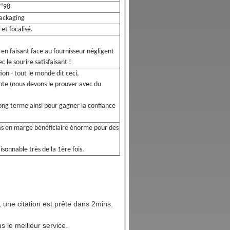
 “98
ackaging
et focalisé.
n faisant face au fournisseur négligent
c le sourire satisfaisant !
on - tout le monde dit ceci,
nte (nous devons le prouver avec du
long terme ainsi pour gagner la confiance
 pas en marge bénéficiaire énorme pour des
sonnable très de la 1ère fois.
 une citation est prête dans 2mins.
 le meilleur service.