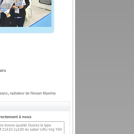
airs
,
ssans
radiateur de Nissan Maxima
rectement à nous