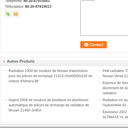
Téléphone:
86-20-87815083
Télécopieur:
86-20-87819013
Autres Produits
Radiateur 2000 de soudure de Nissan d'aluminium
Petit radiateur
pour les pièces de rechange 21410-0m000/0m100 de
Nissan Versa 
voiture d'Almera Mt
Essence de Niss
aluminium de pl
radiateur
Argent 2008 de soudure de plastique en aluminium
Radiateur en a
automatique de pièces de rechange de radiateur de
l'automobile 92
Nissan 21460-Jn90A
Épaisseur 2002 
ALTIMA 6CYL de