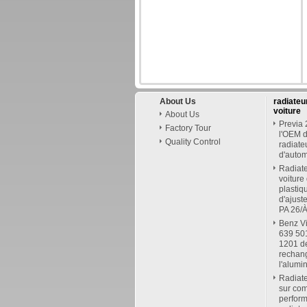
About Us
radiateu
voiture
About Us
Previa
Factory Tour
l'OEM d
Quality Control
radiate
d'auto
Radiat
voiture
plastiq
d'ajus
PA 26/
Benz Vi
639 50
1201 de
rechan
l'alumi
Radiate
sur co
perfor