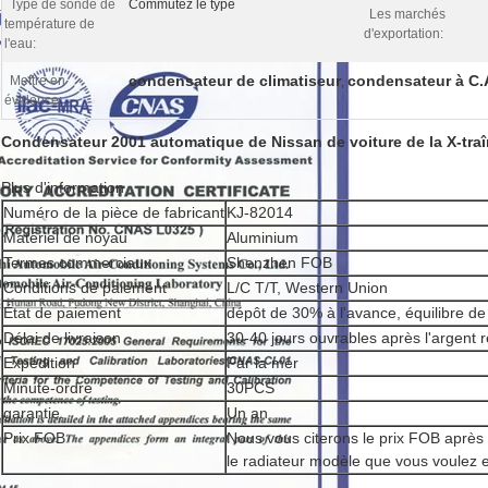
Type de sonde de
Commutez le type
Les marchés
température de
d'exportation:
l'eau:
condensateur de climatiseur
condensateur à C.A
Mettre en
,
évidence:
Condensateur 2001 automatique de Nissan de voiture de la X-tr
Plus d'information
Numéro de la pièce de fabricant
KJ-82014
Matériel de noyau
Aluminium
Termes commerciaux
Shenzhen FOB
Conditions de paiement
L/C T/T, Western Union
État de paiement
dépôt de 30% à l'avance, équilibre de
Délai de livraison
30-40 jours ouvrables après l'argent 
Expédition
Par la mer
Minute-ordre
30PCS
garantie.
Un an
Prix FOB
Nous vous citerons le prix FOB après
le radiateur modèle que vous voulez 