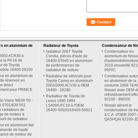
rs en aluminium de
Radiateur de Toyota
Condensateur de Ni
radiateur 2007 Toyota
Condensateur en
 2003 ACR30 à
Corolla, pièces d'auto de
aluminium de Nissa
e la PA 16 de
16400-0T040 en aluminium
d'automobile/voitur
ur de Toyota
de performances de
2010 ensoleillé 921
mobile 16400-28100
radiateur de voiture
95F0C
eur en aluminium de
Radiateur de véhicule pour
Condensateur auto
 de réservoir en
Toyota Camry en aluminium
en aluminium de la
ue direct
2003/2006 ACV30 à OEM
coutume 2008 TEA
tement pour PRINCE
16400 - 28280
Nissan avec OEM d
À
refroidissement effi
Radiateur de Toyota de
92100 - 9W200
to Viano W639 '03 -
Lexus 1990 1994
1 0701/639 501
LS400/UFC10 à l'OEM
Nissan aèrent le
 radiateurs de
16400-50020/16400-50021
condensateur de tra
ge de moteur à
à C.A. d'OEM 2007 
nium de radiateur
QASHQAI 92100-J
ur en aluminium fait
mmande de haute
mance de moteur de