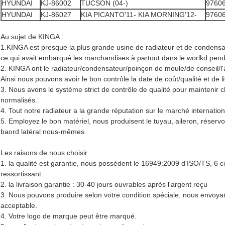
HYUNDAI
KJ-86002
TUCSON (04-)
9760
HYUNDAI
KJ-86027
KIA PICANTO'11- KIA MORNING'12-
9760
Au sujet de KINGA :
1.KINGA est presque la plus grande usine de radiateur et de condensa
ce qui avait embarqué les marchandises à partout dans le worlkd pen
2. KINGA ont le radiateur/condensateur/poinçon de moule/de conseil/l'at
Ainsi nous pouvons avoir le bon contrôle la date de coût/qualité et de l
3. Nous avons le système strict de contrôle de qualité pour maintenir
normalisés.
4. Tout notre radiateur a la grande réputation sur le marché internation
5. Employez le bon matériel, nous produisent le tuyau, aileron, réservo
baord latéral nous-mêmes.
Les raisons de nous choisir :
1. la qualité est garantie, nous possèdent le 16949:2009 d'ISO/TS, 6 ce
ressortissant.
2. la livraison garantie : 30-40 jours ouvrables après l'argent reçu
3. Nous pouvons produire selon votre condition spéciale, nous envoyan
acceptable.
4. Votre logo de marque peut être marqué.