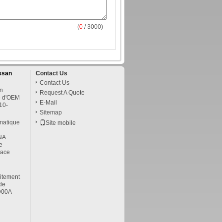
(
0
/ 3000)
ssan
Contact Us
Contact Us
n
Request A Quote
e d'OEM
E-Mail
10-
Sitemap
matique
Site mobile
NA
e
cace
itement
de
D00A