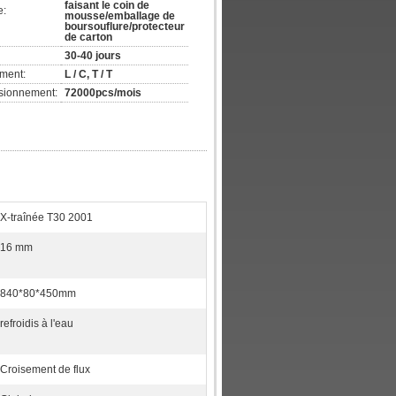
faisant le coin de
e:
mousse/emballage de
boursouflure/protecteur
de carton
30-40 jours
ement:
L / C, T / T
isionnement:
72000pcs/mois
X-traînée T30 2001
16 mm
840*80*450mm
refroidis à l'eau
Croisement de flux