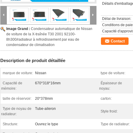
Détails d'emballag
Délai de livraison:
Conditions de pai
Image Grand :
Condensateur automatique de Nissan
Capacité d'approv
de voiture de la X-traînée T30 2001 92100-
8h300/radiateur à refroidissement par eau de
Contact
condensateur de climatisation
Description de produit détaillée
marque de voiture:
Nissan
type de voiture:
Capacité de
670*318*16mm
Épaisseur de
mémoire:
noyau:
taille de réservoir:
20*378mm
carton:
Type de noyau de
Tube-aileron
Style froid:
radiateur:
Structure:
Ouvrez le type
Type de radiateur: