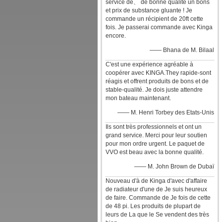
service de、 de bonne qualité un bons
et prix de substance gluante ! Je
commande un récipient de 20ft cette
fois. Je passerai commande avec Kinga
encore.
—— Bhana de M. Bilaal
C'est une expérience agréable à
coopérer avec KINGA.They rapide-sont
réagis et offrent produits de bons et de
stable-qualité. Je dois juste attendre
mon bateau maintenant.
—— M. Henri Torbey des Etats-Unis
Ils sont très professionnels et ont un
grand service. Merci pour leur soutien
pour mon ordre urgent. Le paquet de
VVO est beau avec la bonne qualité.
—— M. John Brown de Dubaï
Nouveau d'à de Kinga d'avec d'affaire
de radiateur d'une de Je suis heureux
de faire. Commande de Je fois de cette
de 48 pi. Les produits de plupart de
leurs de La que le Se vendent des très