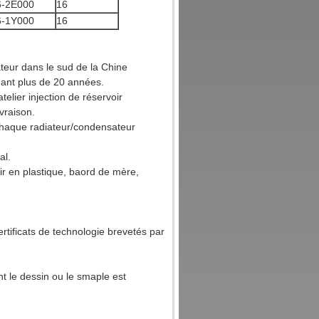
6-2E000
16
6-1Y000
16
teur dans le sud de la Chine
dant plus de 20 années.
elier injection de réservoir
ivraison.
 chaque radiateur/condensateur
al.
ir en plastique, baord de mère,
rtificats de technologie brevetés par
t le dessin ou le smaple est