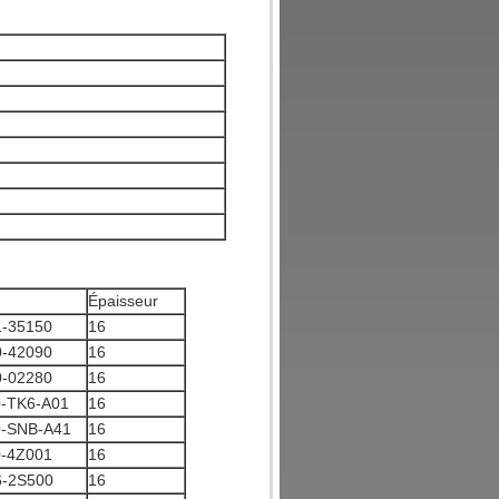
Épaisseur
1-35150
16
0-42090
16
0-02280
16
0-TK6-A01
16
0-SNB-A41
16
0-4Z001
16
6-2S500
16