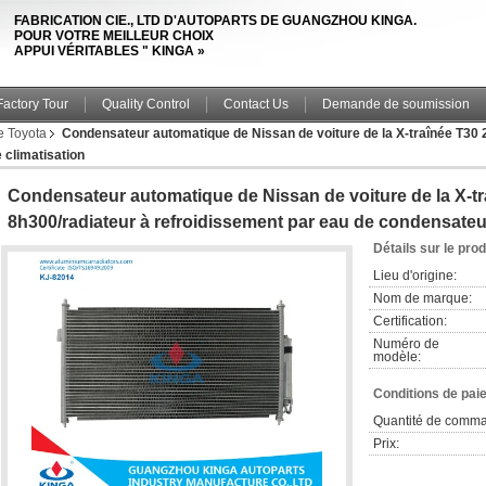
FABRICATION CIE., LTD D'AUTOPARTS DE GUANGZHOU KINGA.
POUR VOTRE MEILLEUR CHOIX
APPUI VÉRITABLES " KINGA »
Factory Tour
Quality Control
Contact Us
Demande de soumission
e Toyota
Condensateur automatique de Nissan de voiture de la X-traînée T30
 climatisation
Condensateur automatique de Nissan de voiture de la X-tr
8h300/radiateur à refroidissement par eau de condensateur
Détails sur le prod
Lieu d'origine:
Nom de marque:
Certification:
Numéro de
modèle:
Conditions de pai
Quantité de comm
Prix: