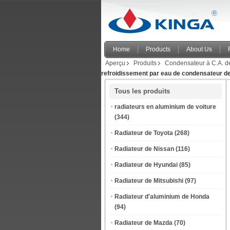
Home
Products
About Us
Aperçu
Produits
Condensateur à C.A. d
refroidissement par eau de condensateur de
Tous les produits
radiateurs en aluminium de voiture
(344)
Radiateur de Toyota
(268)
Radiateur de Nissan
(116)
Radiateur de Hyundai
(85)
Radiateur de Mitsubishi
(97)
Radiateur d'aluminium de Honda
(94)
Radiateur de Mazda
(70)