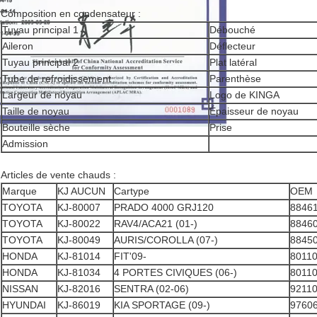
Composition en condensateur :
Tuyau principal 1
Débouché
Aileron
Déflecteur
Tuyau principal 2
Plat latéral
Tube de refroidissement
Parenthèse
Largeur de noyau
Logo de KINGA
Taille de noyau
Épaisseur de noyau
Bouteille sèche
Prise
Admission
Articles de vente chauds :
Marque
KJ AUCUN
Cartype
OEM
TOYOTA
KJ-80007
PRADO 4000 GRJ120
8846
TOYOTA
KJ-80022
RAV4/ACA21 (01-)
8846
TOYOTA
KJ-80049
AURIS/COROLLA (07-)
8845
HONDA
KJ-81014
FIT'09-
8011
HONDA
KJ-81034
4 PORTES CIVIQUES (06-)
8011
NISSAN
KJ-82016
SENTRA (02-06)
9211
HYUNDAI
KJ-86019
KIA SPORTAGE (09-)
9760