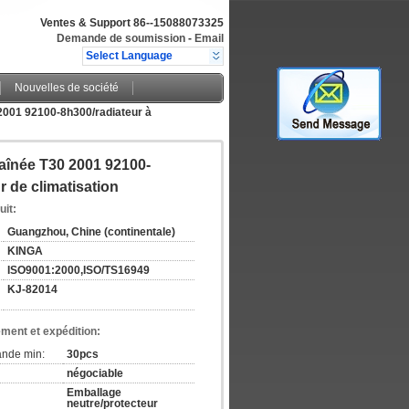
Ventes & Support
86--15088073325
Demande de soumission
-
Email
Select Language
Nouvelles de société
 2001 92100-8h300/radiateur à
aînée T30 2001 92100-
 de climatisation
uit:
Guangzhou, Chine (continentale)
KINGA
ISO9001:2000,ISO/TS16949
KJ-82014
ement et expédition:
ande min:
30pcs
négociable
Emballage
neutre/protecteur